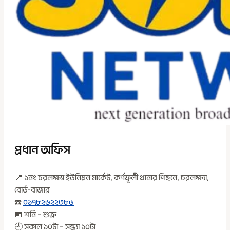
প্রধান অফিস
📍 ১নং চরলক্ষ্যা ইউনিয়ন মার্কেট, কর্ণফূলী থানার পিছনে, চরলক্ষ্যা,
বোর্ড-বাজার
☎️
০১৭৮২৬২২৩৮৬
📅 শনি – শুক্র
🕘 সকাল ১০টা – সন্ধ্যা ১০টা