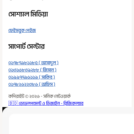
সোশ্যাল মিডিয়া ​
ফেইসবুক পেইজ
সাপোর্ট সেন্টার
০১৭৮৭৯৮১১৮৫ ( আসাদুল )
০১৩১৬৮৩৯২৮৮ ( জিসান )
০১৯৯৭৭৯৬১১৯ ( সাকিব )
০১৭৮২৬২২৩৮৬ ( অফিস )
কপিরাইট © ২০২৬ - সনিক নেটওয়ার্ক
🇧🇩 ডেভেলপমেন্ট ও ডিজাইন - রিজিকল্যাব