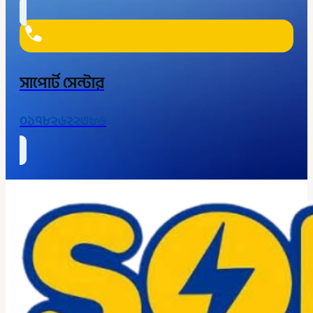
সাপোর্ট সেন্টার
০১৭৮২৬২২৩৮৬